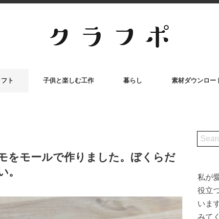
ラフト
子供と楽しむ工作
暮らし
素材ダウンロー
モをモールで作りました。ぼくらだ
い。
私が
役立
いま
みて