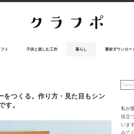
ラフト
子供と楽しむ工作
暮らし
素材ダウンロー
ーをつくる。作り方・見た目もシン
です。
私が
役立
いま
みて