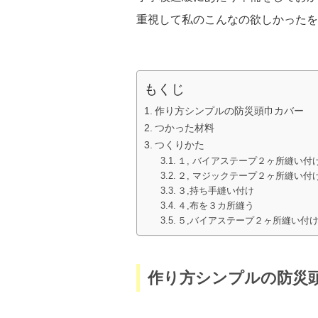
重視して私のこんなの欲しかったを
もくじ
作り方シンプルの防災頭巾カバー
つかった材料
つくりかた
１, バイアステープ２ヶ所縫い付
２, マジックテープ２ヶ所縫い付
３,持ち手縫い付け
４,布を３カ所縫う
５,バイアステープ２ヶ所縫い付
作り方シンプルの防災