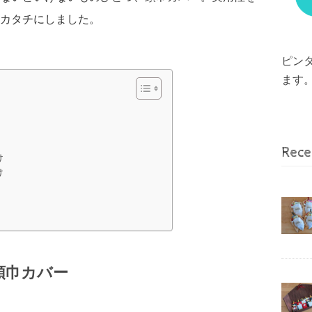
カタチにしました。
ピン
ます
Rece
け
け
け
頭巾カバー