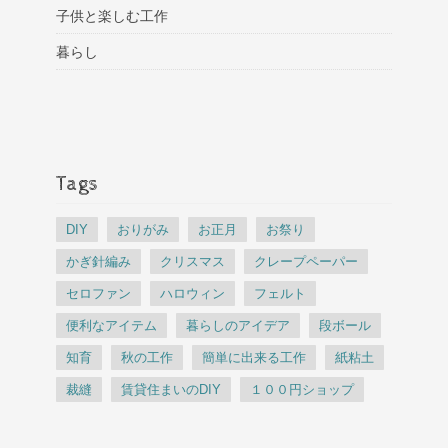
子供と楽しむ工作
暮らし
Tags
DIY
おりがみ
お正月
お祭り
かぎ針編み
クリスマス
クレープペーパー
セロファン
ハロウィン
フェルト
便利なアイテム
暮らしのアイデア
段ボール
知育
秋の工作
簡単に出来る工作
紙粘土
裁縫
賃貸住まいのDIY
１００円ショップ