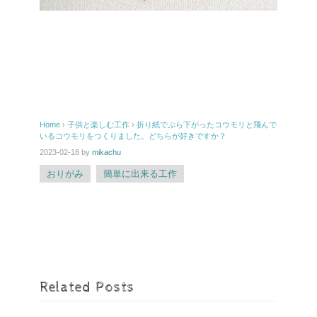
Pi
E
nt
m
er
ail
Home
›
子供と楽しむ工作
›
折り紙でぶら下がったコウモリと飛んで
e
いるコウモリをつくりました。どちらが好きですか？
st
2023-02-18
by
mikachu
おりがみ
簡単に出来る工作
Related Posts