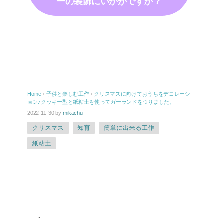
ーの装飾にいかがですか？
Pi
E
nt
m
er
ail
Home
›
子供と楽しむ工作
›
クリスマスに向けておうちをデコレーシ
e
ョン♪クッキー型と紙粘土を使ってガーランドをつりました。
st
2022-11-30
by
mikachu
クリスマス
知育
簡単に出来る工作
紙粘土