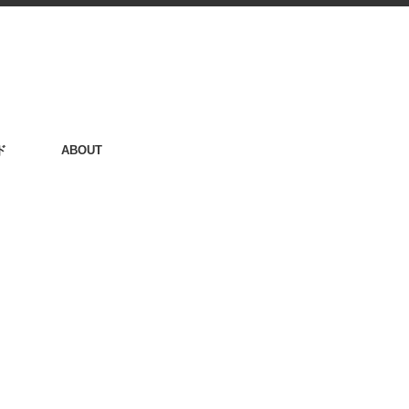
ド
ABOUT