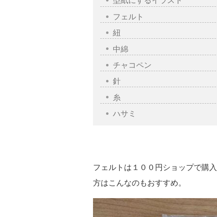
型紙にするイラスト
フェルト
紐
中綿
チャコペン
針
糸
ハサミ
フェルトは１００円ショップで購入
方はこんなのもおすすめ。