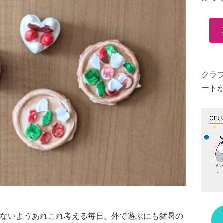
クラ
ート
ないようあれこれ考える毎日。外で遊ぶにも猛暑の