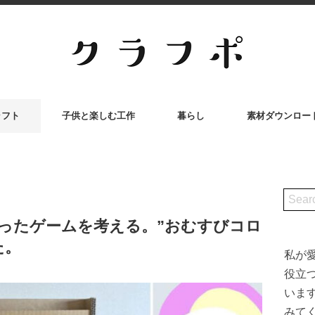
ラフト
子供と楽しむ工作
暮らし
素材ダウンロー
ったゲームを考える。”おむすびコロ
た。
私が
役立
いま
みて