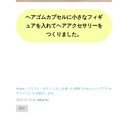
ヘアゴムカプセルに小さなフィギ
ュアを入れてヘアアクセサリーを
つくりました。
Pi
E
nt
m
er
ail
Home
›
クラフト
›
サテンリボンを使った簡単でかわいいヘアアクセ
e
サリーづくりを紹介します。
st
2023-11-19
by
mikachu
DIY